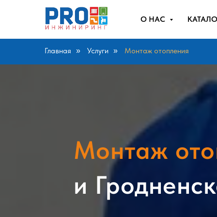
О НАС
КАТАЛ
Главная
Услуги
Монтаж отопления
»
»
Монтаж ото
и Гродненск