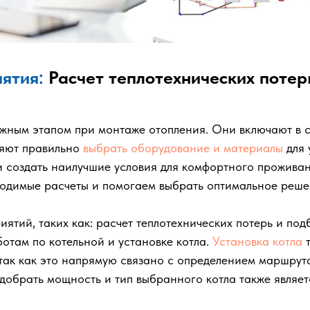
ятия:
Расчет теплотехнических потер
жным этапом при монтаже отопления. Они включают в се
ляют правильно
выбрать оборудование и материалы
для 
и создать наилучшие условия для комфортного прожива
димые расчеты и помогаем выбрать оптимальное решени
ятий, таких как: расчет теплотехнических потерь и п
ботам по котельной и установке котла.
Установка котла
т
 так как это напрямую связано с определением маршру
одобрать мощность и тип выбранного котла также являе