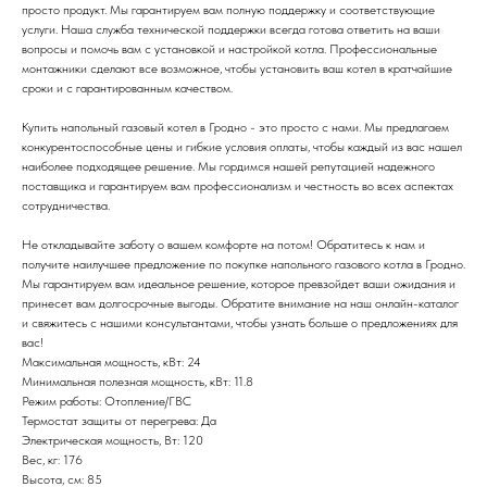
просто продукт. Мы гарантируем вам полную поддержку и соответствующие
услуги. Наша служба технической поддержки всегда готова ответить на ваши
вопросы и помочь вам с установкой и настройкой котла. Профессиональные
монтажники сделают все возможное, чтобы установить ваш котел в кратчайшие
сроки и с гарантированным качеством.
Купить напольный газовый котел в Гродно - это просто с нами. Мы предлагаем
конкурентоспособные цены и гибкие условия оплаты, чтобы каждый из вас нашел
наиболее подходящее решение. Мы гордимся нашей репутацией надежного
поставщика и гарантируем вам профессионализм и честность во всех аспектах
сотрудничества.
Не откладывайте заботу о вашем комфорте на потом! Обратитесь к нам и
получите наилучшее предложение по покупке напольного газового котла в Гродно.
Мы гарантируем вам идеальное решение, которое превзойдет ваши ожидания и
принесет вам долгосрочные выгоды. Обратите внимание на наш онлайн-каталог
и свяжитесь с нашими консультантами, чтобы узнать больше о предложениях для
вас!
Максимальная мощность, кВт: 24
Минимальная полезная мощность, кВт: 11.8
Режим работы: Отопление/ГВС
Термостат защиты от перегрева: Да
Электрическая мощность, Вт: 120
Вес, кг: 176
Высота, см: 85