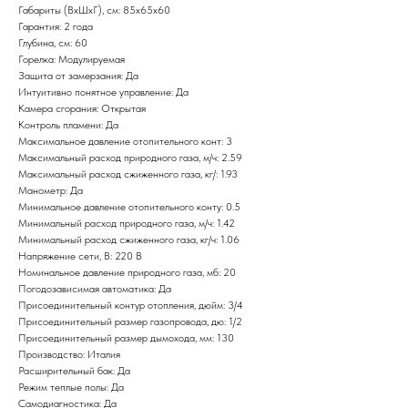
Габариты (ВхШхГ), см: 85х65х60
Гарантия: 2 года
Глубина, см: 60
Горелка: Модулируемая
Защита от замерзания: Да
Интуитивно понятное управление: Да
Камера сгорания: Открытая
Контроль пламени: Да
Максимальное давление отопительного конт: 3
Максимальный расход природного газа, м/ч: 2.59
Максимальный расход сжиженного газа, кг/: 1.93
Манометр: Да
Минимальное давление отопительного конту: 0.5
Минимальный расход природного газа, м/ч: 1.42
Минимальный расход сжиженного газа, кг/ч: 1.06
Напряжение сети, В: 220 В
Номинальное давление природного газа, мб: 20
Погодозависимая автоматика: Да
Присоединительный контур отопления, дюйм: 3/4
Присоединительный размер газопровода, дю: 1/2
Присоединительный размер дымохода, мм: 130
Производство: Италия
Расширительный бак: Да
Режим теплые полы: Да
Самодиагностика: Да