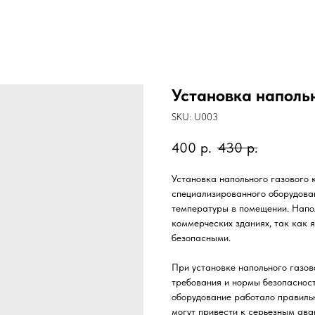
Установка напольн
SKU:
U003
400
р.
430
р.
Установка напольного газового 
специализированного оборудова
температуры в помещении. Напо
коммерческих зданиях, так как 
безопасными.
При установке напольного газов
требования и нормы безопасност
оборудование работало правильн
могут привести к серьезным ава