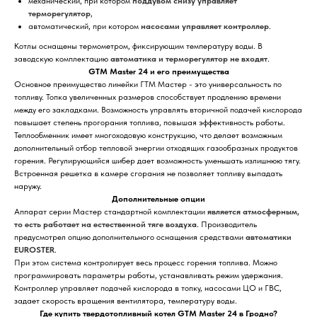
механический, при котором
поддувом снизу управляет
терморегулятор
,
автоматический, при котором
насосами управляет контроллер
.
Котлы оснащены термометром, фиксирующим температуру воды. В
заводскую комплектацию
автоматика и терморегулятор не входят
.
GTM Master 24 и его преимущества
Основное преимущество линейки ГТМ Мастер - это универсальность по
топливу. Топка увеличенных размеров способствует продлению времени
между его закладками. Возможность управлять вторичной подачей кислорода
повышает степень прогорания топлива, повышая эффективность работы.
Теплообменник имеет многоходовую конструкцию, что делает возможным
дополнительный отбор тепловой энергии отходящих газообразных продуктов
горения. Регулирующийся шибер дает возможность уменьшать излишнюю тягу.
Встроенная решетка в камере сгорания не позволяет топливу выпадать
наружу.
Дополнительные опции
Аппарат серии Мастер стандартной комплектации
является атмосферным,
то есть работает на естественной тяге воздуха
. Производитель
предусмотрел опцию дополнительного оснащения средствами
автоматики
EUROSTER
.
При этом система контролирует весь процесс горения топлива. Можно
программировать параметры работы, устанавливать режим удержания.
Контроллер управляет подачей кислорода в топку, насосами ЦО и ГВС,
задает скорость вращения вентилятора, температуру воды.
Где купить твердотопливный котел GTM Master 24 в Гродно?