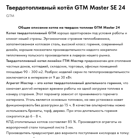
Твердотопливный котёл GTM Master SE 24
GTM
Общее описание котла на твердом топливе GTM Master 24
Котел твердотопливный GTM
хорошо адаптирован под условия работы и
климат нашей страны. Эргономичное строение теплообменника,
запатентованная котловая сталь, высокий класс горения, современный
дизайн, хорошие показатели производительности надолго закрепили
теплотехнику польского производителя в лидерах нашего рынка.
Твердотопливный котел линейки ГТМ Мастер
предназначен для отопления
частных домов, коттеджей, складских, торговых, офисных помещений
площадью 90 - 300 м2. Разброс моделей серии по теплопроизводительности
заключается в интервале от 9 до 30 кВт.
Агрегат Мастер – это котел твердотопливный длительного горения
, что
означает долгий интервал времени работы на одной загрузке топлива в
камеру сгорания. Этот параметр зависит от применяемого горючего
материала. Уголь является основным топливом, на нем установка может
функционировать без дозагрузки до 15 ч. В качестве альтернативы можно
использовать брикеты, торф, дерево. При этом длительность горения
сократится до 6 - 8 ч.
КПД отопительных котлов составляет 85 %. Производятся агрегаты из
жаропрочной стали толщиной листа 5 мм.
Производитель предусмотрел два варианта поступления кислорода в топку: